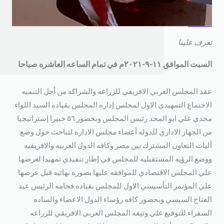
عرف علينا
سبت الموافق ١١-٩-٢٠٢١م في تمام الساعه العاشره صباحا
قد المجلس العربي الافريقي للزراعه والشراكه من أجل التنميه
لاجتماع التمهيدي الاول لمجلس إداره المجلس بقياده السيد اللواء
مجدي علي ابو المجد رئيس المجلس وبحضور ٥٦ خبيرا إستراتيجيا
ن الجهاز الاداري للدوله أعضاء مجلس الاداره لتباحث حول وضع
ليات التعاون المشترك بين مصر وكافه الدول العربيه والافريقيه
وضع الرؤيه المستقبليه للمجلس في إطار تنفيذي تمهيدا لعرضها
لي المجلس الاقتصادي للموافقه عليها بصوره نهائيه قبل عرضها
لي المؤتمر التأسيسي الاول للمجلس بقياده فخامه الرئيس عبد
لفتاح السيسي وبحضور كافه رؤساء الدول الاعضاء والساده
لسفراء للتوقيع علي وثيقه المجلس العربي الافريقي للزراعه