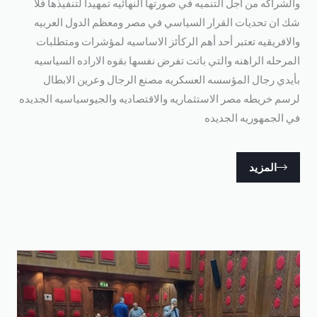
الشراكه من أجل التنميه في صورتها النهائيه تمهيدا لتنفيذها فلا
ك ان تحديات القرار السياسي في مصر ومعظم الدول العربيه
الافريقيه تعتبر أحد أهم الركأئز الاساسيه لمؤشرات ومتطلبات
لمرحله الراهنه والتي باتت تفرض نفسها بقوه الاراده السياسيه
أيدي رجال المؤسسه العسكريه مصنع الرجال وعرين الابطال
رسم خريطه مصر الاستثماريه والاقتصاديه والجيوسياسيه الجديده
ي الجمهوريه الجديده
المزيد