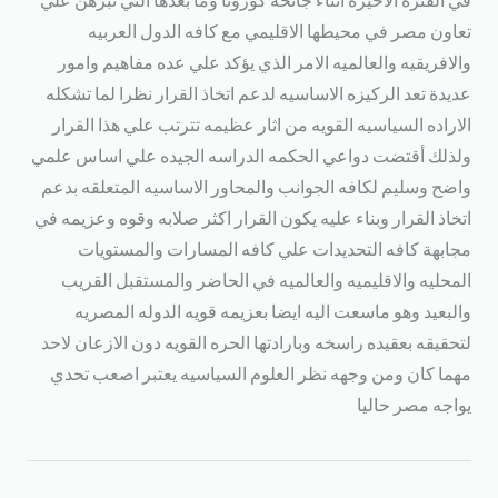
في الفتره الاخيره اثناء جائحه كورونا وما بعدها التي تبرهن علي
تعاون مصر في محيطها الاقليمي مع كافه الدول العربيه
والافريقيه والعالميه الامر الذي يؤكد علي عده مفاهيم وامور
عديدة تعد الركيزه الاساسيه لدعم اتخاذ القرار نظرا لما تشكله
الاراده السياسيه القويه من اثار عظيمه تترتب علي هذا القرار
ولذلك أقتضت دواعي الحكمه الدراسه الجيده علي اساس علمي
واضح وسليم لكافه الجوانب والمحاور الاساسيه المتعلقه بدعم
اتخاذ القرار وبناء عليه يكون القرار اكثر صلابه وقوه وعزيمه في
مجابهة كافه التحديدات علي كافه المسارات والمستويات
المحليه والاقليميه والعالميه في الحاضر والمستقبل القريب
والبعيد وهو ماسعت اليه ايضا بعزيمه قويه الدوله المصريه
لتحقيقه بعقيده راسخه وبارادتها الحره القويه دون الازعان لاحد
مهما كان ومن وجهه نظر العلوم السياسيه يعتبر اصعب تحدي
يواجه مصر حاليا