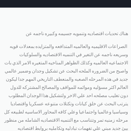
هناك تحديات اقتصاديه وتنمويه جسيمه وكبيره ناجمه عن
الصراعات الاقليميه والعالميه المتدافعه والمتزايده بمعدلات قويه
وسريعه ناجمه عن التغير في التنميه الاقتصاديه والسلوكيات
الاجتماعيه العالميه وكذلك الظواهر المناخيه المتغيره الامر الذي بات
واصبح من الضروره الملحه البحث عن تشكيل وجدان وضمير عالمي
جديد في هذه المرحله الصعبه والمنعطف التاريخي المهم جدا ليكون
العالم اكثر مسؤليه وموائمه للمواقف والمصالح المشتركه للدول
دون تغليب مصلحه احد علي الاخر ولتشكيل هذا الوجدان المطلوب
يترتب البحث عن خلق كيانات وتكتلات متنوعه عسكريا واقتصاديا
وسياسيا وعالميا واجتماعيا وعلي كافه المحاور الاساسيه لطبيعه كل
مرحله زمنيه تمر وتتناسب مع التنميه الاقتصاديه الشامله من منظور
بيئ جديد مبني علي تفهمات تبادليه وتكامليه بروابط اقتصاديه