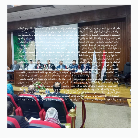
علي المستوي المحلي هو محاربه الارهاب الاسود الغاشم والجهل والفقر ولكن كتب علينا القتال وهو كرها لنا
واصعب قتال قتال الجهل والفقر والارهاب وعدم الفكر والمعرفه ونري ان ما تم من انجازات علي كافه
المستويات السياسيه والعسكريه والاقتصاديه والاجتماعيه في مصر رغم تلك التحديات الكبيره والجسيمه يعد
فخرا لمصر وشعبها وللأجيال القادمه ولكن الامر يتطلب ايضا ضروره التحلي بالصبر والعمل بمذيدا من الجهد
والعرق والصبر والمثابره علي كافه المسارات التنمويه والسياسيه والعسكريه والاقتصاديه مع كافه الدول
العربيه والافريقيه في المحيط الاقليمي الشركاء في التعاون والتنميه الاقتصاديه الشامله بكافه صورها
وأشكالها المختلفه لتحقيق التوازن المطلوب والتغلب علي كافه التحديات والمعوقات ومجابهتها والتغلب عليها
ليسعد الجميع ونهنئ انفسنا وبعضنا البعض علي ماقد يكون قد تحقق ويتحقق من إنجازات عظيمه تضاف الي
سابقها وبولاده فجرا جديدا من هذه التكتلات التي نسعي اليها علي كافه المسارات الاقتصاديه فلابد من
ضروره التحرك والعمل علي ولاده شراكه جديده وتكتل قوي بمصالح مشتركه واضحه وقويه من اجل التنميه
الشامله والمستدامه وربطها بجمله الاهداف الاقتصاديه التي تخدم كاف مصالح الشركاء ومصرنا الغاليه ليكون
المجلس العربي الافريقي للزراعه والشراكه من اجل التنميه مجدا فاخرا لمصر وشعبها في صوره سوق
اقليميه عرب افرواسياويه مشتركه في بناء تكتلات اقتصاديه صناعيه زراعيه وتجاريه واجتماعيه وخلق كيانا
عملاقا اقتصاديا يعتبر نافذه أمل للشعوب العربيه والافريقيه قادر علي مجابهه كافه التحديات علي كافه
المسارات ومختلف المستويات والاصعده وعقد البروتوكولات والاتفاقيات الناجذه بين كافه الدول الاعضاء
بالكيان في صوره تكامليه واضحه وقويه نحو تبادل الرؤي والافكار والخبرات والاستشارات العلميه والفنيه
والتكامل الاقتصادي والتبادل التجاري وتحويل التحديات الي فرص حقيقيه علي أرض الواقع وكذلك مد جزور
الثقه وبث روح التعاون والتفاهم والتناغم في ضروره العمل علي زياده معدل الانتاج من السلع الغذائيه
الضروريه وكافه الخدمات ومستلزمات الانتاج في صوره تكامليه وتوافقيه علي ارض مصر الكنانه لانه فعلا
ماذال الطريق طويلا والشعوب تتطلع الي حياه افضل في المستقبل القريب و تأمل ان تكون الحياه اكتر امنا و
استقرارا ورخاءا اقتصاديا و اجتماعيا بما يوفر لكافه الشعوب حياه افضل في تحسين احوال معيشتهم كما
وتتطلع الشعوب العربيه والافريقيه الي غدا اكثر أمنا وسلاما ورخاءا وإستقرارا واشراقا وقوه وتماسكا وصلابه .