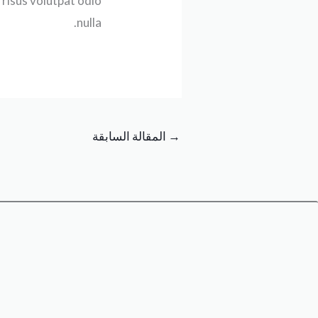
 risus volutpat odio
nulla.
→
المقالة السابقة