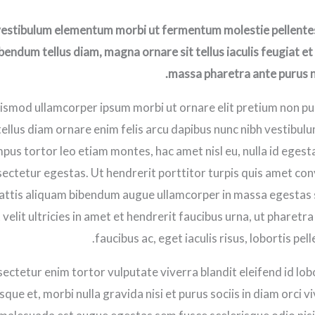
estibulum elementum morbi ut fermentum molestie pellentes
endum tellus diam, magna ornare sit tellus iaculis feugiat et i
massa pharetra ante purus nul
 euismod ullamcorper ipsum morbi ut ornare elit pretium non pu
 tellus diam ornare enim felis arcu dapibus nunc nibh vestibul
pus tortor leo etiam montes, hac amet nisl eu, nulla id egesta
ctetur egestas. Ut hendrerit porttitor turpis quis amet conva
 mattis aliquam bibendum augue ullamcorper in massa egestas 
velit ultricies in amet et hendrerit faucibus urna, ut pharetra 
faucibus ac, eget iaculis risus, lobortis pel
ectetur enim tortor vulputate viverra blandit eleifend id lobor
que et, morbi nulla gravida nisi et purus sociis in diam orci v