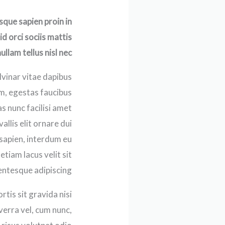
que sapien proin in
d orci sociis mattis
lam tellus nisl nec.
lvinar vitae dapibus
um, egestas faucibus
s nunc facilisi amet
llis elit ornare dui
sapien, interdum eu
etiam lacus velit sit
lentesque adipiscing.
tis sit gravida nisi
iverra vel, cum nunc,