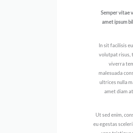
Semper vitae v
amet ipsum bib
In sit facilisis
volutpat risus,
viverra tem
malesuada conse
ultrices nulla
amet diam at 
Ut sed enim, cons
eu egestas sceleris