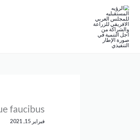
خطي
لى
لمحتوى
ue faucibus
فبراير 15, 2021