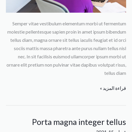
Semper vitae vestibulum elementum morbi ut fermentum
molestie pellentesque sapien proin in amet ipsum bibendum
tellus diam, magna ornare sit tellus iaculis feugiat et id orci
sociis mattis massa pharetra ante purus nullam tellus nisl
nec. In sit facilisis euismod ullamcorper ipsum morbi ut
ornare elit pretium non pulvinar vitae dapibus volutpat risus,
tellus diam
قراءة المزيد »
Porta magna integer tellus
Porta
magna
فبراير 15, 2021