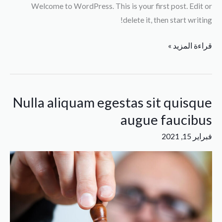
Welcome to WordPress. This is your first post. Edit or
delete it, then start writing!
قراءة المزيد »
Nulla aliquam egestas sit quisque
Nulla
aliquam
augue faucibus
egestas
فبراير 15, 2021
sit
quisque
augue
faucibus