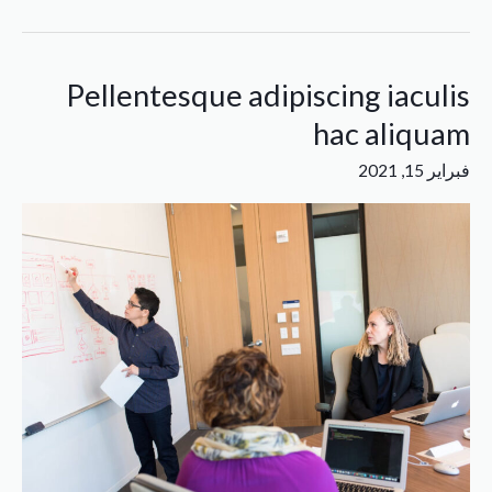
Pellentesque adipiscing iaculis
Pellentesque
adipiscing
hac aliquam
iaculis
فبراير 15, 2021
hac
aliquam